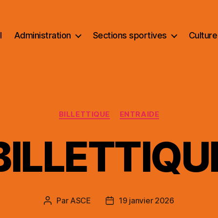
l
Administration
Sections sportives
Culture
Catégories
BILLETTIQUE
ENTRAIDE
BILLETTIQU
Par
ASCE
19 janvier 2026
Auteur
Date
de
de