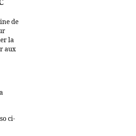
C
cine de
ur
der la
r aux
la
so ci-