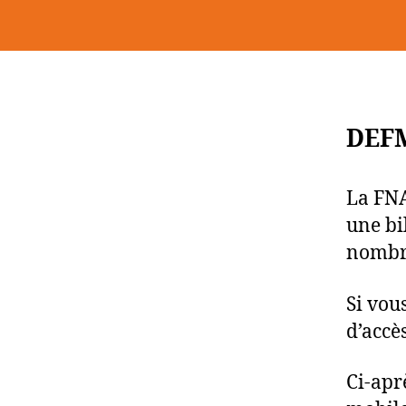
DEF
La FNA
une bi
nombre
Si vous
d’accè
Ci-apr