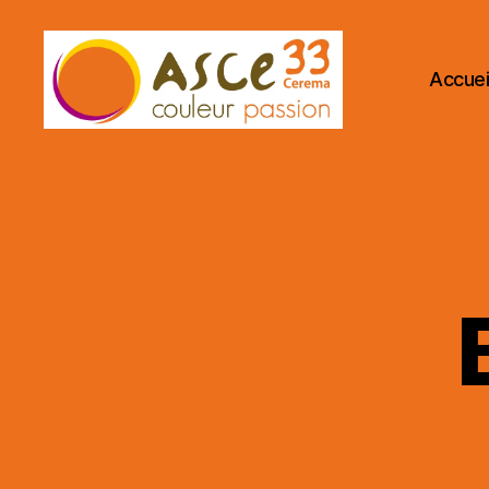
Accuei
ASCE
33
CEREMA