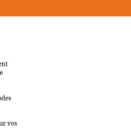
ent
de
codes
ur vos