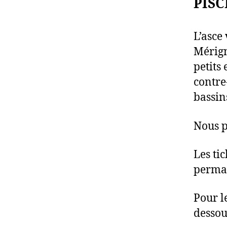
PISC
L’asce
Mérign
petits 
contre
bassin
Nous p
Les ti
perman
Pour l
dessou