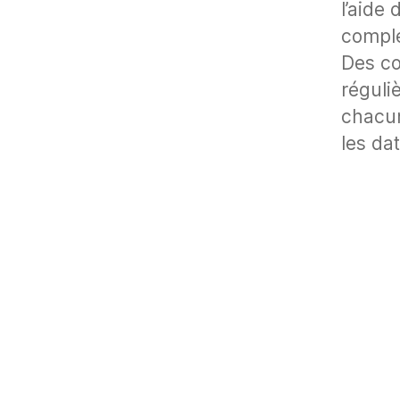
l’aide
complé
Des co
réguli
chacun
les da