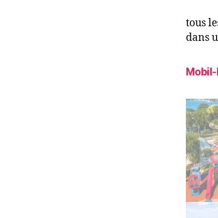
tous l
dans u
Mobil