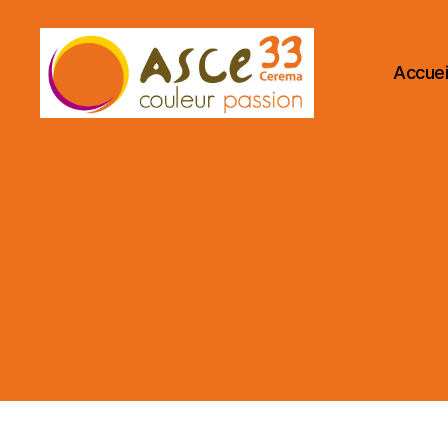
Accuei
ASCE
33
CEREMA