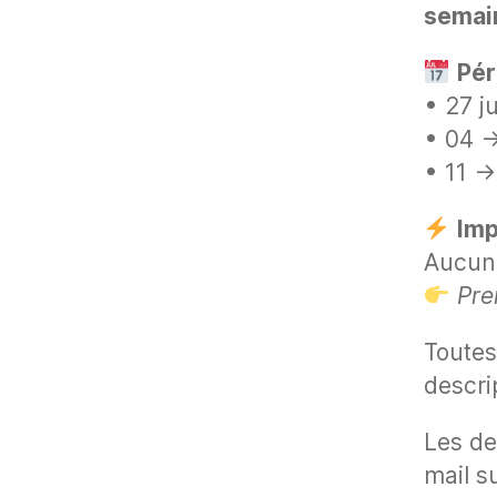
semai
Pér
• 27 j
• 04 →
• 11 →
Imp
Aucun 
Pre
Toutes
descri
Les de
mail s