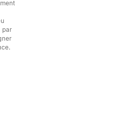
rement
eu
 par
gner
nce.