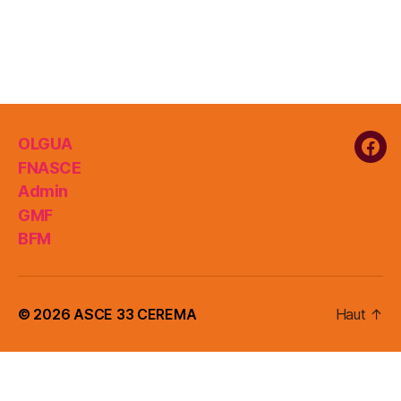
OLGUA
Fac
FNASCE
Admin
GMF
BFM
© 2026
ASCE 33 CEREMA
Haut
↑