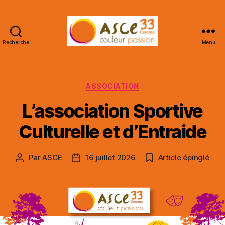
Recherche
Menu
ASCE
33
CEREMA
Catégories
ASSOCIATION
L’association Sportive
Culturelle et d’Entraide
Par
ASCE
16 juillet 2026
Article épinglé
Auteur
Date
de
de
l’article
l’article