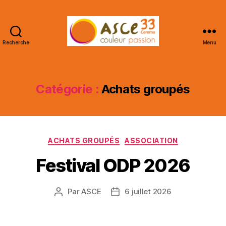
Recherche
Menu
ASCE
33
CEREMA
Catégorie :
Achats groupés
Catégories
ACHATS GROUPÉS
ASSOCIATION
Festival ODP 2026
Par
ASCE
6 juillet 2026
Auteur
Date
de
de
l’article
l’article