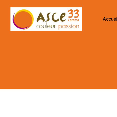
Accuei
ASCE
33
CEREMA