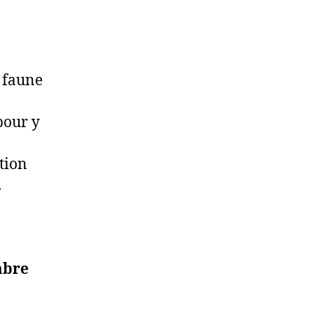
a faune
pour y
tion
.
mbre