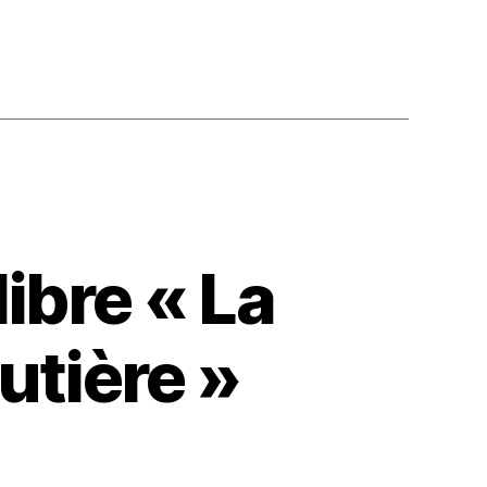
ibre « La
utière »