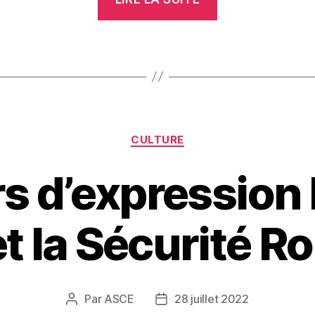
DE
PHOTOS
DE
VACANCES »
Catégories
CULTURE
 d’expression l
t la Sécurité Ro
Par
ASCE
28 juillet 2022
Auteur
Date