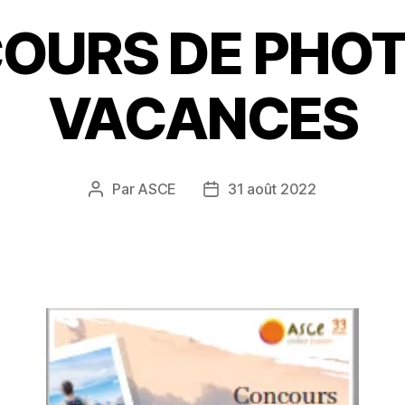
OURS DE PHOT
VACANCES
Par
ASCE
31 août 2022
Auteur
Date
de
de
l’article
l’article