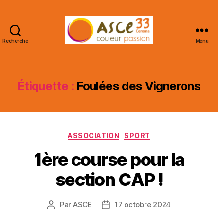
Recherche
Menu
ASCE
33
CEREMA
Étiquette :
Foulées des Vignerons
Catégories
ASSOCIATION
SPORT
1ère course pour la
section CAP !
Par
ASCE
17 octobre 2024
Auteur
Date
de
de